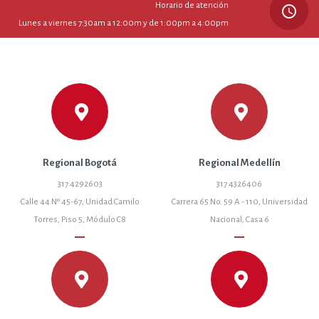
Horario de atención
query_builder
Lunes a viernes 7:30am a 12:00m y de 1:00pm a 4:00pm
Regional Bogotá
Regional Medellín
317 4292603
317 4326406
Calle 44 Nº 45-67, Unidad Camilo
Carrera 65 No. 59 A - 110, Universidad
Torres, Piso 5, Módulo C8
Nacional, Casa 6
remove
remove