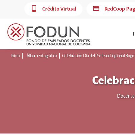
phone_android
credit_card
Crédito Virtual
RedCoop Pa
I
Inicio
Álbum Fotográfico
Celebración Día del Profesor Regional Bogo
Celebrac
Docentes