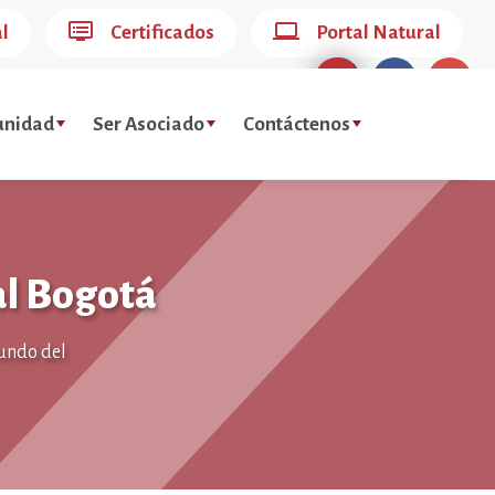
dvr
computer
al
Certificados
Portal Natural
nidad
Ser Asociado
Contáctenos
al Bogotá
mundo del