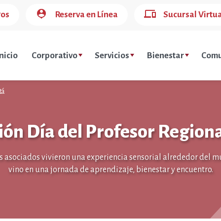
person_pin
devices
gos
Reserva en Línea
Sucursal Virtu
nicio
Corporativo
Servicios
Bienestar
Comu
tá
ión Día del Profesor Region
 asociados vivieron una experiencia sensorial alrededor del 
vino en una jornada de aprendizaje, bienestar y encuentro.