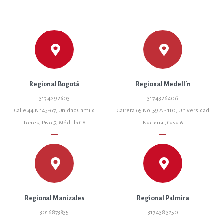
Regional Bogotá
Regional Medellín
317 4292603
317 4326406
Calle 44 Nº 45-67, Unidad Camilo
Carrera 65 No. 59 A - 110, Universidad
Torres, Piso 5, Módulo C8
Nacional, Casa 6
remove
remove
Regional Manizales
Regional Palmira
3016873835
317 438 3250