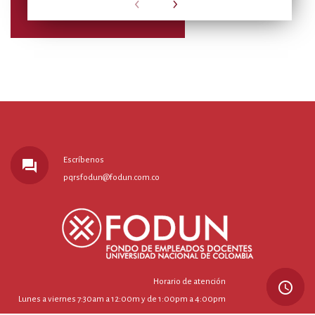
‹
›
Escríbenos
forum
pqrsfodun@fodun.com.co
Horario de atención
query_builder
Lunes a viernes 7:30am a 12:00m y de 1:00pm a 4:00pm