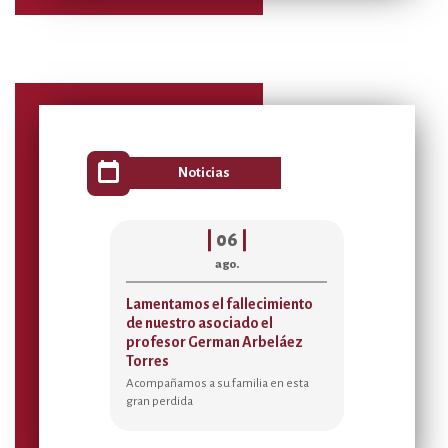
calendar_today
Noticias
|
06
|
ago.
Lamentamos el fallecimiento
Acta de asi
de nuestro asociado el
Temporada 
profesor German Arbeláez
2026
Torres
Sedes de Bienes
Federman, Ma
Acompañamos a su familia en esta
Morante y Tab
gran perdida