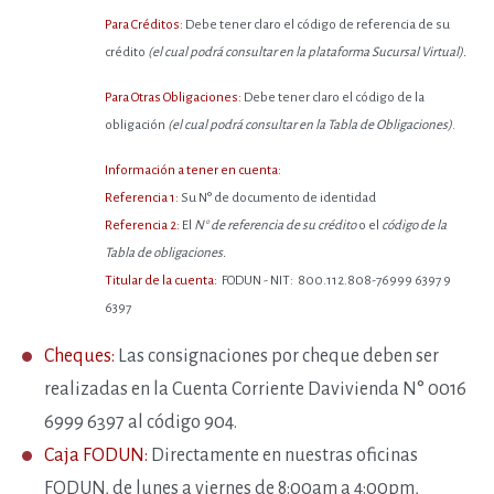
Para Créditos:
Debe tener claro el código de referencia de su
crédito
(el cual podrá consultar en la plataforma Sucursal Virtual).
Para Otras Obligaciones:
Debe tener claro el código de la
obligación
(el cual podrá consultar en la Tabla de Obligaciones)
.
Información a tener en cuenta:
Referencia 1:
Su N° de documento de identidad
Referencia 2:
El
N° de referencia de su crédito
o el
código de la
Tabla de obligaciones.
Titular de la cuenta:
FODUN - NIT: 800.112.808-76999 6397 9
6397
Cheques:
Las consignaciones por cheque deben ser
realizadas en la Cuenta Corriente Davivienda N° 0016
6999 6397 al código 904.
Caja FODUN:
Directamente en nuestras oficinas
FODUN, de lunes a viernes de 8:00am a 4:00pm,