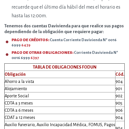
recuerde que el último día hábil del mes el horario es
hasta las 12:00m
.
Tenemos dos cuentas Davivienda para que realice sus pagos
dependiendo de la obligación que requiere pagar:
PAGO DE CRÉDITOS:
Cuenta Corriente Davivienda N° 0016
6999
6439
PAGO DE OTRAS OBLIGACIONES:
Corriente Davivienda N°
0016 6999
6397
TABLA DE OBLIGACIONES FODUN
Obligación
Cód.
Ahorro a la vista
904
Alojamiento
901
Aporte Social
902
CDTA a 3 meses
905
CDTA a 6 meses
906
CDAT a 12 meses
904
Auxilio Funerario, Auxilio Incapacidad Médica, FOMUS, Pagos
904