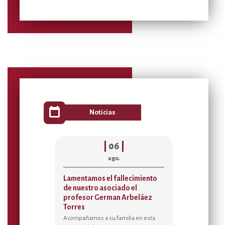
calendar_today
Noticias
|
06
|
|
0
ago.
ag
Lamentamos el fallecimiento
Acta de asignac
de nuestro asociado el
Temporada Rece
profesor German Arbeláez
2026
Torres
Sedes de Bienestar Vi
Federman, Manguru
Acompañamos a su familia en esta