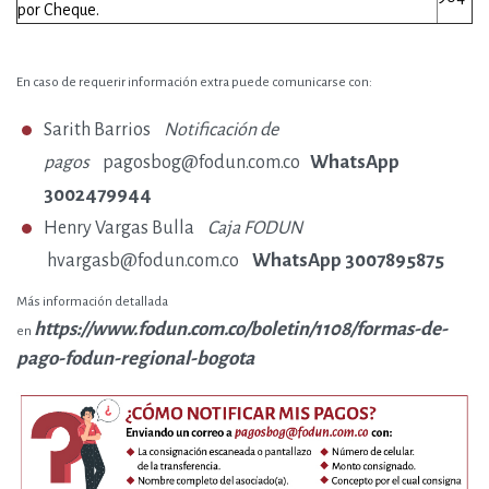
por Cheque.
En caso de requerir información extra puede comunicarse con:
Sarith Barrios
Notificación de
WhatsApp
pagos
pagosbog@fodun.com.co
3002479944
Henry Vargas Bulla
Caja FODUN
WhatsApp 3007895875
hvargasb@fodun.com.co
Más información detallada
https://www.fodun.com.co/boletin/1108/formas-de-
en
pago-fodun-regional-bogota