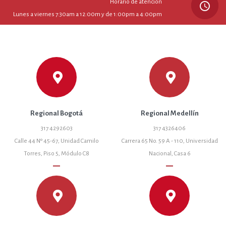
Horario de atención
query_builder
Lunes a viernes 7:30am a 12:00m y de 1:00pm a 4:00pm
Regional Bogotá
Regional Medellín
317 4292603
317 4326406
Calle 44 Nº 45-67, Unidad Camilo
Carrera 65 No. 59 A - 110, Universidad
Torres, Piso 5, Módulo C8
Nacional, Casa 6
remove
remove