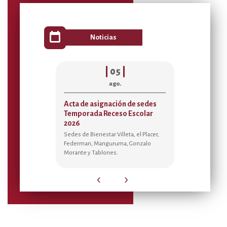
calendar_today
Noticias
|
|
05
|
ago.
lecimiento
Acta de asignación de sedes
Disponibili
do el
Temporada Receso Escolar
Alojamiento
 Arbeláez
2026
Sedes para 
Sedes de Bienestar Villeta, el Placer,
Disfruta de tu
Federman, Manguruma, Gonzalo
para el bienes
ilia en esta
Morante y Tablones.
‹
›