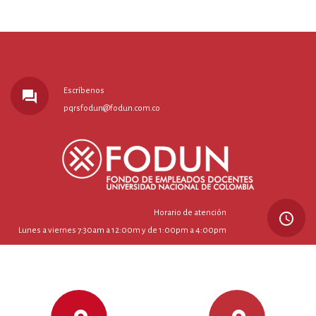
Escríbenos
forum
pqrsfodun@fodun.com.co
Horario de atención
query_builder
Lunes a viernes 7:30am a 12:00m y de 1:00pm a 4:00pm