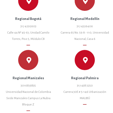
Regional Bogotá
Regional Medellín
317 4292603
317 4326406
Calle 44 Nº 45-67, Unidad Camilo
Carrera 65 No. 59 A - 110, Universidad
Torres, Piso 5, Módulo C8
Nacional, Casa 6
remove
remove
Regional Manizales
Regional Palmira
3016873835
317 438 3250
Universidad Nacional de Colombia
Carrera 30E # 5-146 Urbanización
Sede Manizales Campus La Nubia
MALIBÚ
remove
Bloque Z
remove