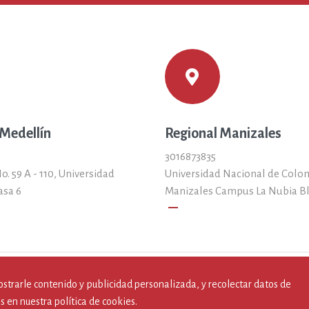
 Medellín
Regional Manizales
3016873835
o. 59 A - 110, Universidad
Universidad Nacional de Colo
asa 6
Manizales Campus La Nubia B
remove
ostrarle contenido y publicidad personalizada, y recolectar datos de
Todos los derechos reservados por Fodun 2019.
s en nuestra política de cookies.
Desarollado por Estrategia Segura S.A.S.