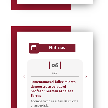
calendar_today
Noticias
|
06
|
|
0
ago.
ag
‹
›
Lamentamos el fallecimiento
Acta de asignac
de nuestro asociado el
Temporada Rece
profesor German Arbeláez
2026
Torres
Sedes de Bienestar 
Placer, Federman
Acompañamos a su familia en esta
Gonzalo Morante y
gran perdida