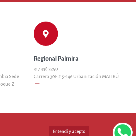
Regional Palmira
317 438 3250
mbia Sede
Carrera 30E # 5-146 Urbanización MALIBÚ
remove
loque Z
Entendí y acepto