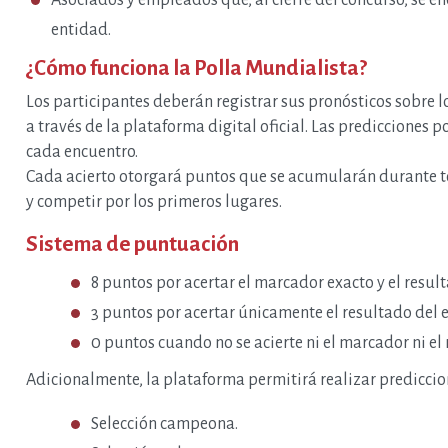
Asociados y empleados que, al cierre del concurso, se en
entidad.
¿Cómo funciona la Polla Mundialista?
Los participantes deberán registrar sus pronósticos sobre 
a través de la plataforma digital oficial. Las predicciones 
cada encuentro.
Cada acierto otorgará puntos que se acumularán durante to
y competir por los primeros lugares.
Sistema de puntuación
5
|
|
04
|
8 puntos por acertar el marcador exacto y el result
o.
ago.
3 puntos por acertar únicamente el resultado del 
ión de sedes
Disponibilidad de
Lamentamo
0 puntos cuando no se acierte ni el marcador ni el 
so Escolar
Alojamientos en Nuestras
de nuestro
Sedes para el Bienestar
profesor 
Adicionalmente, la plataforma permitirá realizar prediccio
Ariza
Villeta, el
Disfruta de tus Sedes y
, Manguruma,
Apartamentos para el bienestar
Acompañamos
Selección campeona.
 Tablones.
FODUN
gran perdid