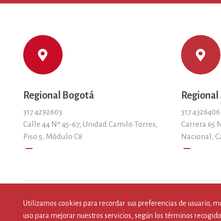
Regional Bogotá
Regional
317 4292603
317 4326406
Calle 44 Nº 45-67, Unidad Camilo Torres,
Carrera 65 N
Piso 5, Módulo C8
Nacional, C
remove
remove
Utilizamos cookies para recordar sus preferencias de usuario, m
uso para mejorar nuestros servicios, según los términos recogido