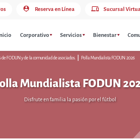
person_pin
devices
gos
Reserva en Línea
Sucursal Virtu
nicio
Corporativo
Servicios
Bienestar
Comu
es de FODUN y de la comunidad de asociados.
Polla Mundialista FODUN 2026
olla Mundialista FODUN 20
Disfrute en familia la pasión por el fútbol