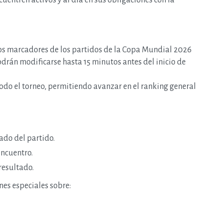
cuentren activos y al día en sus obligaciones con la
los marcadores de los partidos de la Copa Mundial 2026
podrán modificarse hasta 15 minutos antes del inicio de
do el torneo, permitiendo avanzar en el ranking general
|
31
|
ado del partido.
jul.
encuentro.
s el fallecimiento
resultado.
 asociado el
Manuel Fernando
nes especiales sobre:
 a su familia en esta
a