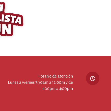
Horario de atención
query_builder
Lunes a viernes 7:30am a 12:00m y de
1:00pm a 4:00pm