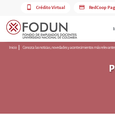
phone_android
credit_card
Crédito Virtual
RedCoop Pa
I
Inicio
Conozca las noticias, novedades y acontecimientos más relevant
P