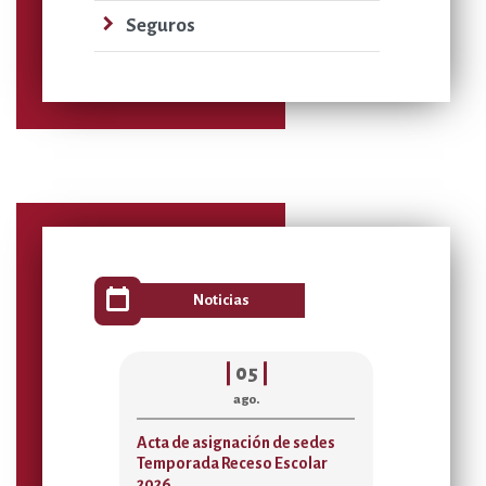
navigate_next
Seguros
calendar_today
Noticias
|
05
|
ago.
Acta de asignación de sedes
Disponibili
Temporada Receso Escolar
Alojamiento
2026
Sedes para 