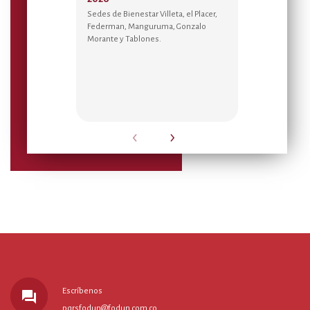
Sedes de Bienestar Villeta, el Placer,
Disfruta de tu
Federman, Manguruma, Gonzalo
para el bienes
Morante y Tablones.
‹
›
Escríbenos
forum
pqrsfodun@fodun.com.co