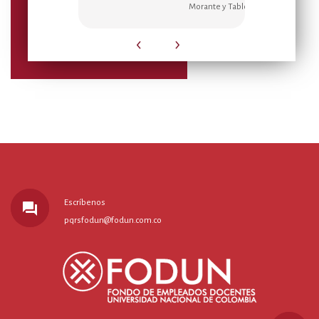
Morante y Tablones.
perdida
‹
›
Escríbenos
forum
pqrsfodun@fodun.com.co