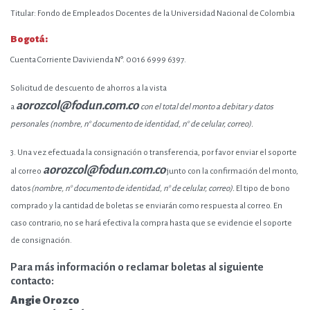
Titular: Fondo de Empleados Docentes de la Universidad Nacional de Colombia
Bogotá:
Cuenta Corriente Davivienda N°. 0016 6999 6397.
Solicitud de descuento de ahorros a la vista
aorozcol@fodun.com
.co
a
con el total del monto a debitar y datos
personales (nombre, n° documento de identidad, n° de celular, correo).
3. Una vez efectuada la consignación o transferencia, por favor enviar el soporte
aorozcol@fodun.com.co
al correo
junto con la confirmación del monto,
datos
(nombre, n° documento de identidad, n° de celular, correo).
El tipo de bono
comprado y la cantidad de boletas se enviarán como respuesta al correo. En
caso contrario, no se hará efectiva la compra hasta que se evidencie el soporte
de consignación.
Para más información o reclamar boletas al siguiente
contacto:
Angie Orozco