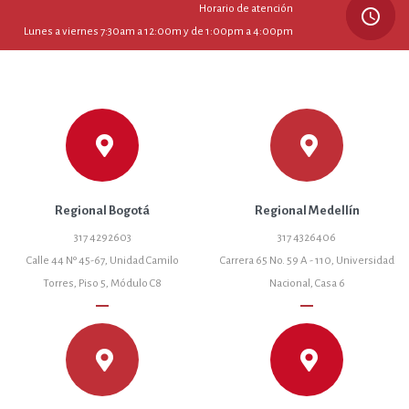
Horario de atención
query_builder
Lunes a viernes 7:30am a 12:00m y de 1:00pm a 4:00pm
Regional Bogotá
Regional Medellín
317 4292603
317 4326406
Calle 44 Nº 45-67, Unidad Camilo
Carrera 65 No. 59 A - 110, Universidad
Torres, Piso 5, Módulo C8
Nacional, Casa 6
remove
remove