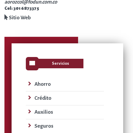
aorozcol@fodun.com.co
Cel: 301 6873375
Sitio Web
view_list
Servicios
navigate_next
Ahorro
navigate_next
Crédito
navigate_next
Auxilios
navigate_next
Seguros