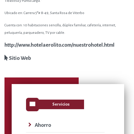
Tibasosa y Punta Larga.”
Ubicado en:
Carrera 5°# 8-49, Santa Rosa de Viterbo
Cuenta con:
10 habitaciones sencilla, dúplex familiar, cafetería, internet,
peluquería, parqueadero, TV por cable.
http://www.hotelaerolito.com/nuestrohotel.html
Sitio Web
view_list
Servicios
navigate_next
Ahorro