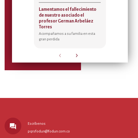
Lamentamos el fallecimiento
Acta de asi
de nuestro asociado el
Temporada 
profesor German Arbeláez
2026
Torres
Sedes de Bienes
Federman, Ma
Acompañamos a su familia en esta
Morante y Tab
gran perdida
‹
›
Escríbenos
forum
pqrsfodun@fodun.com.co