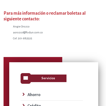
Para más información o reclamar boletas al
siguiente contacto:
Angie Orozco
aorozcol@fodun.com.co
Cel: 301 6873375
view_list
Servicios
navigate_next
Ahorro
navigate_next
Crédito