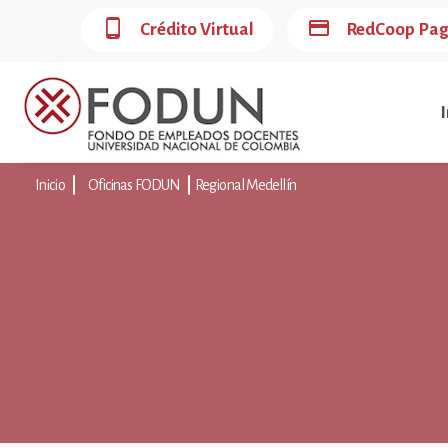
phone_android
credit_card
Crédito Virtual
RedCoop Pa
I
Inicio
Oficinas FODUN
Regional Medellín