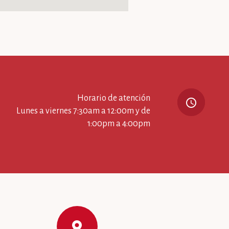
Horario de atención
query_builder
Lunes a viernes 7:30am a 12:00m y de
1:00pm a 4:00pm