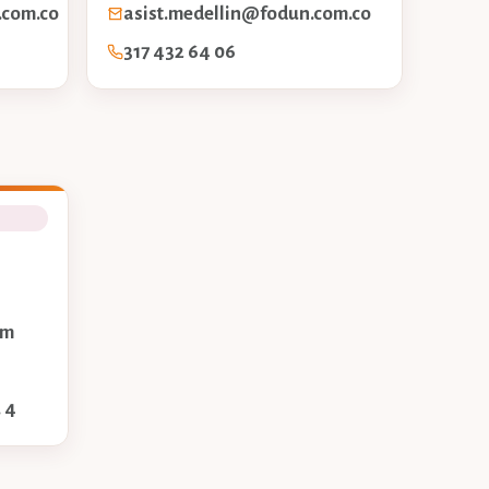
.com.co
asist.medellin@fodun.com.co
317 432 64 06
om
 4