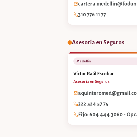
cartera.medellin@fodun
310 776 11 77
Asesoría en Seguros
Medellín
Víctor Raúl Escobar
Asesoría en Seguros
aquinteromed@gmail.c
322 524 57 75
Fijo: 604 444 3060 - Opc.