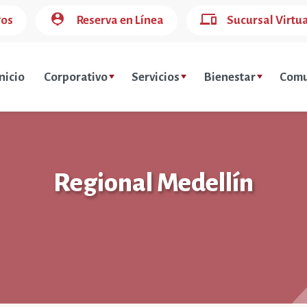
person_pin
devices
gos
Reserva en Línea
Sucursal Virtu
nicio
Corporativo
Servicios
Bienestar
Comu
Regional Medellín