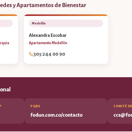
Sedes y Apartamentos de Bienestar
Medellín
Alexandra Escobar
oquia
Apartamento Medellín
305 244 00 90
ional
P
PQRS
COMITÉ D
fodun.com.co/contacto
ccs@fo