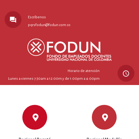
Escríbenos
forum
pqrsfodun@fodun.com.co
Horario de atención
query_builder
Lunes a viernes 7:30am a 12:00m y de 1:00pm a 4:00pm