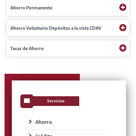
Ahorro Permanente
Ahorro Voluntario Depósitos a la vista CDAV
Tasas de Ahorro
view_list
Servicios
navigate_next
Ahorro