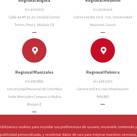
Regional Bogotá
Regional Medellín
317 4292603
317 4326406
Calle 44 Nº 45-67, Unidad Camilo
Carrera 65 No. 59 A - 110, Universidad
Torres, Piso 5, Módulo C8
Nacional, Casa 6
remove
remove
Regional Manizales
Regional Palmira
3016873835
317 438 3250
Universidad Nacional de Colombia
Carrera 30E # 5-146 Urbanización
Sede Manizales Campus La Nubia
MALIBÚ
remove
Bloque Z
remove
Utilizamos cookies para recordar sus preferencias de usuario, mostrarle contenido y
publicidad personalizada, y recolectar datos de uso para mejorar nuestros servicios,