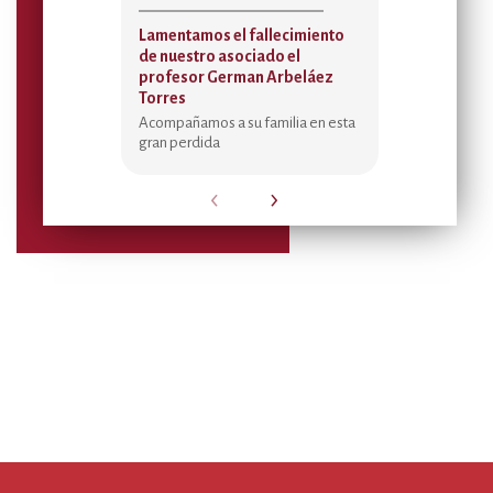
Lamentamos el fallecimiento
Acta de asi
de nuestro asociado el
Temporada 
profesor German Arbeláez
2026
Torres
Sedes de Bien
Placer, Fede
Acompañamos a su familia en esta
Gonzalo Mora
gran perdida
‹
›