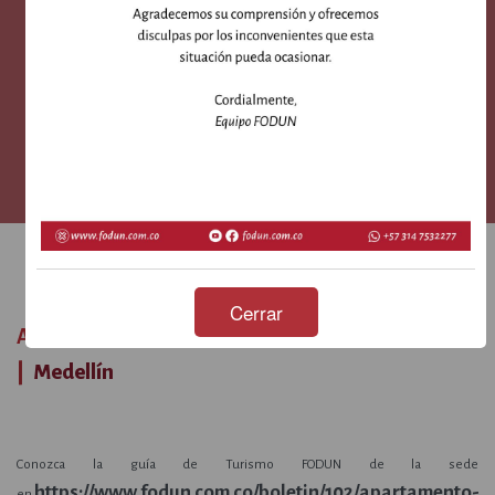
Apartamento Medellín
Apartamento ubicado en el barrio Santa Gema en la ciudad de Medellín
Cerrar
Apartamento Medellín
|
Medellín
Conozca la guía de
Turismo FODUN
de la sede
https://www.fodun.com.co/boletin/102/apartamento-
en