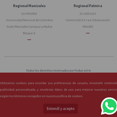
Regional Manizales
Regional Palmira
3016873835
317 438 3250
Universidad Nacional de Colombia
Carrera 30E # 5-146 Urbanización
Sede Manizales Campus La Nubia
MALIBÚ
remove
Bloque Z
remove
Todos los derechos reservados por Fodun 2019.
Desarollado por Estrategia Segura S.A.S.
Utilizamos cookies para recordar sus preferencias de usuario, mostrarle contenid
publicidad personalizada, y recolectar datos de uso para mejorar nuestros servici
según los términos recogidos en nuestra política de cookies.
Entendí y acepto