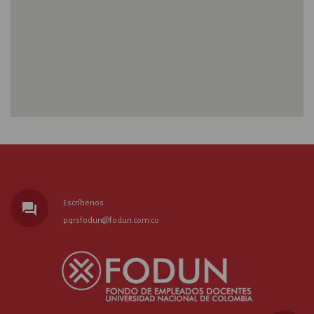
Escríbenos
forum
pqrsfodun@fodun.com.co