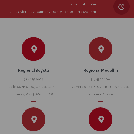
Horario de atención
query_builder
Lunes a viernes 7:30am a 12:00m y de 1:00pm a 4:00pm
Regional Bogotá
Regional Medellín
317 4292603
317 4326406
Calle 44 Nº 45-67, Unidad Camilo
Carrera 65 No. 59 A - 110, Universidad
Torres, Piso 5, Módulo C8
Nacional, Casa 6
remove
remove