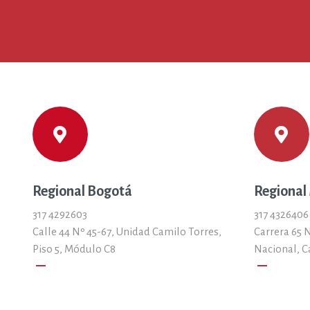
Regional Bogotá
Regional
317 4292603
317 4326406
Calle 44 Nº 45-67, Unidad Camilo Torres,
Carrera 65 N
Piso 5, Módulo C8
Nacional, C
remove
remove