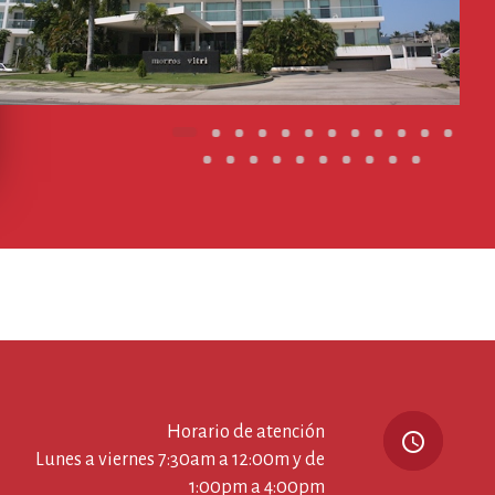
Horario de atención
query_builder
Lunes a viernes 7:30am a 12:00m y de
1:00pm a 4:00pm