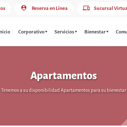
person_pin
devices
gos
Reserva en Línea
Sucursal Virtu
nicio
Corporativo
Servicios
Bienestar
Comu
Apartamentos
Tenemos a su disponibilidad Apartamentos para su bienestar