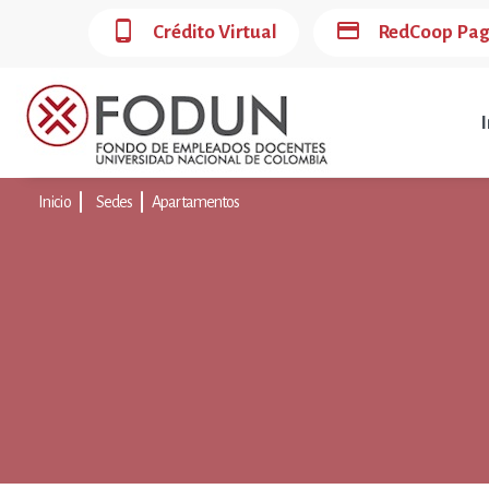
phone_android
credit_card
Crédito Virtual
RedCoop Pa
I
Inicio
Sedes
Apartamentos