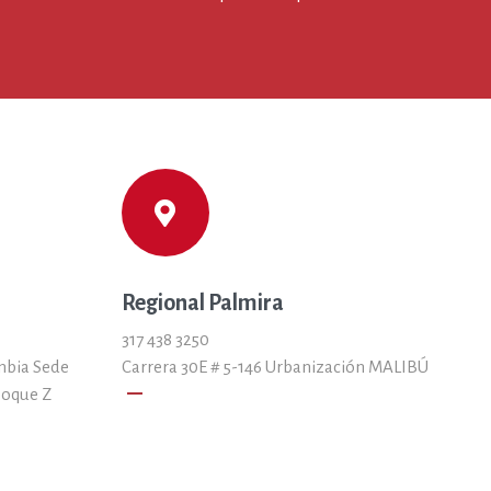
Regional Palmira
317 438 3250
mbia Sede
Carrera 30E # 5-146 Urbanización MALIBÚ
remove
loque Z