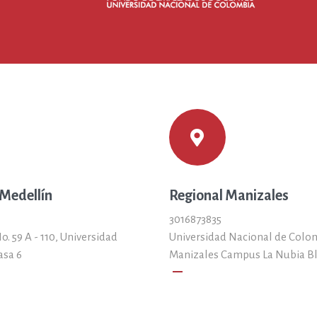
 Medellín
Regional Manizales
3016873835
o. 59 A - 110, Universidad
Universidad Nacional de Colo
asa 6
Manizales Campus La Nubia B
remove