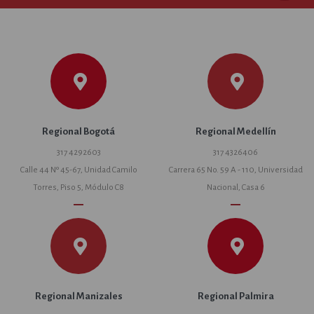
Regional Bogotá
Regional Medellín
317 4292603
317 4326406
Calle 44 Nº 45-67, Unidad Camilo
Carrera 65 No. 59 A - 110, Universidad
Torres, Piso 5, Módulo C8
Nacional, Casa 6
remove
remove
Regional Manizales
Regional Palmira