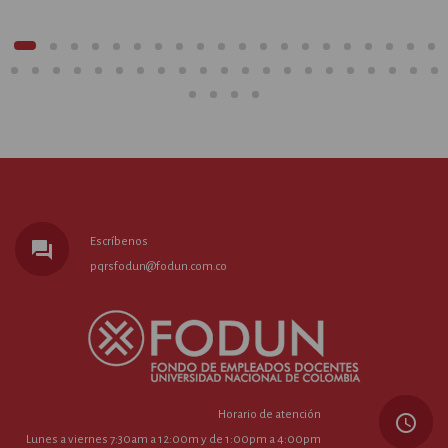
Escríbenos
forum
pqrsfodun@fodun.com.co
Horario de atención
query_builder
Lunes a viernes 7:30am a 12:00m y de 1:00pm a 4:00pm